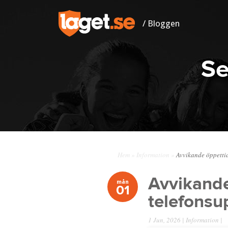
/ Bloggen
Se
Hem
»
Information
»
Avvikande öppettid
Avvikande
mån
01
telefonsu
1 Jun, 2026 |
Information
|