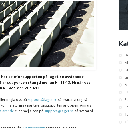
Ka
D
Fi
G
g har telefonsupporten på laget.se avvikande
I
 är supporten stängd mellan kl. 11-13. Ni når oss
M
 kl. 9-11 och kl. 13-16.
O
ller mejla oss på
support@laget.se
så svarar vi dig så
Pa
älkomna att ringa när telefonsupporten är öppen. Annars
Pr
tt ärende
eller mejla oss på
support@laget.se
så svarar vi
Tä
T