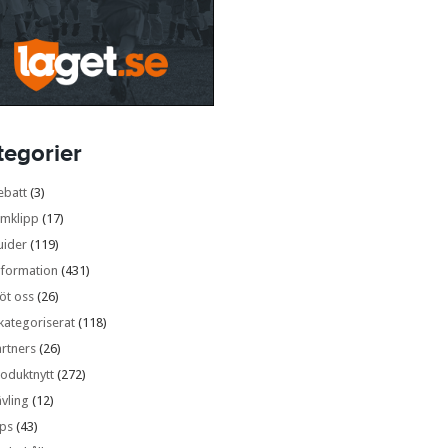
tegorier
ebatt
(3)
lmklipp
(17)
uider
(119)
nformation
(431)
öt oss
(26)
kategoriserat
(118)
rtners
(26)
oduktnytt
(272)
vling
(12)
ips
(43)