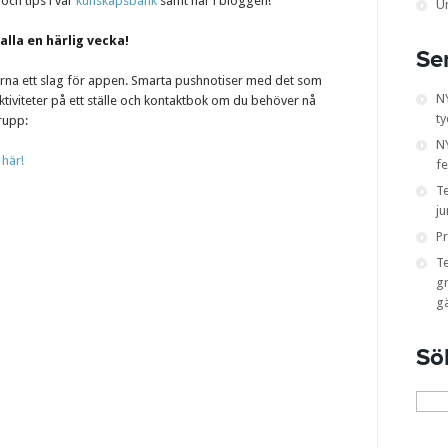
 och tips i vår
kunskapsbank
samt här i bloggen!
U
alla en härlig vecka!
Se
gärna ett slag för appen. Smarta pushnotiser med det som
N
a aktiviteter på ett ställe och kontaktbok om du behöver nå
ty
rupp:
NY
 här!
fe
T
ju
Pr
T
gr
g
Sö
Sök
efter: