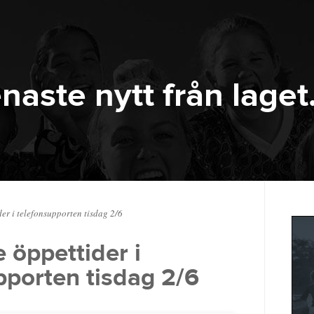
naste nytt från laget
er i telefonsupporten tisdag 2/6
 öppettider i
pporten tisdag 2/6