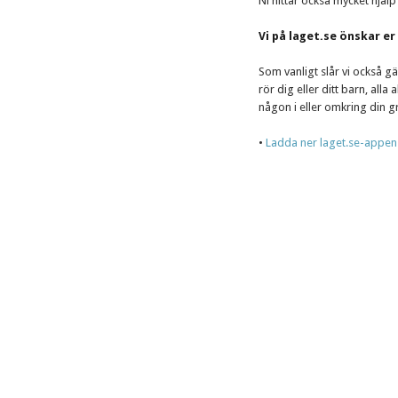
Ni hittar också mycket hjälp
Vi på laget.se önskar er 
Som vanligt slår vi också 
rör dig eller ditt barn, all
någon i eller omkring din g
•
Ladda ner laget.se-appen