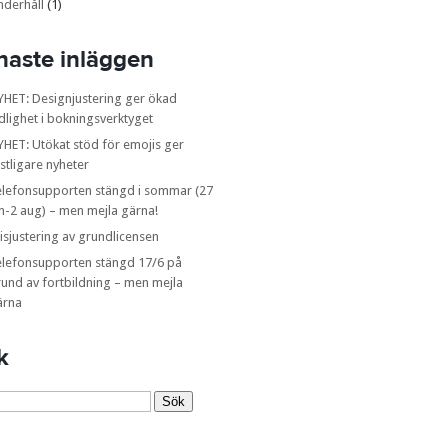
nderhåll
(1)
naste inläggen
YHET: Designjustering ger ökad
dlighet i bokningsverktyget
HET: Utökat stöd för emojis ger
stligare nyheter
elefonsupporten stängd i sommar (27
n-2 aug) – men mejla gärna!
isjustering av grundlicensen
elefonsupporten stängd 17/6 på
und av fortbildning – men mejla
ärna
k