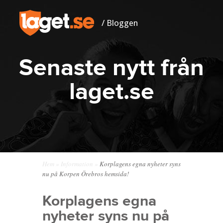
/ Bloggen
Senaste nytt från
laget.se
Hem
»
Information
»
Korplagens egna nyheter syns
nu på Korpen Örebros hemsida!
Korplagens egna
nyheter syns nu på