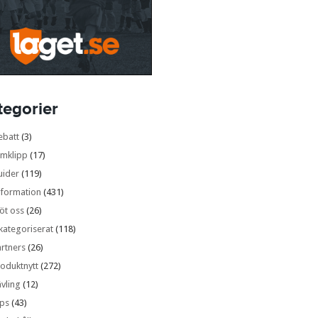
tegorier
ebatt
(3)
lmklipp
(17)
uider
(119)
nformation
(431)
öt oss
(26)
kategoriserat
(118)
rtners
(26)
oduktnytt
(272)
vling
(12)
ips
(43)