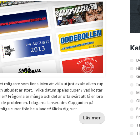
Ka
D
Fi
G
et roligaste som finns. Men att välja ut just exakt vilken cup
I
ch utbudet är stort. Vilka datum spelas cupen? Vad kostar
M
ller? Frågorna är många och det är ofta svårt att få en bra
O
på de problemen. I dagarna lanserades Cupguiden på
oliga cuper från hela landet! Klicka dig runt...
Pa
Pr
Läs mer
Tä
T