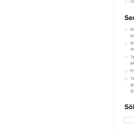
U
Se
N
ty
NY
fe
T
ju
Pr
T
gr
g
Sö
Sök
efter: