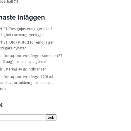
nderhåll
(1)
naste inläggen
YHET: Designjustering ger ökad
dlighet i bokningsverktyget
HET: Utökat stöd för emojis ger
stligare nyheter
elefonsupporten stängd i sommar (27
n-2 aug) – men mejla gärna!
isjustering av grundlicensen
elefonsupporten stängd 17/6 på
und av fortbildning – men mejla
ärna
k