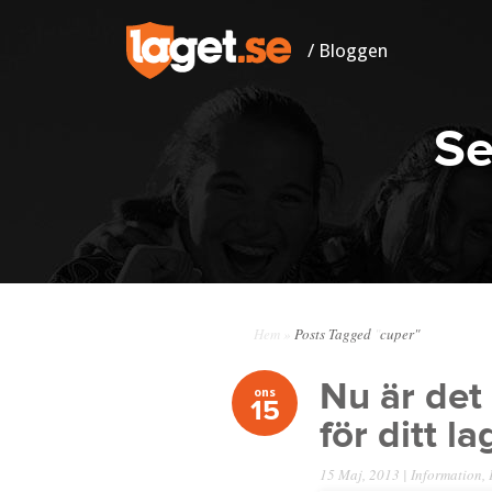
/ Bloggen
Se
Hem
»
Posts Tagged
"
cuper"
Nu är det 
ons
15
för ditt la
15 Maj, 2013 |
Information
,