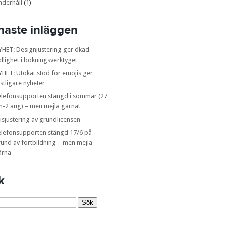
nderhåll
(1)
naste inläggen
YHET: Designjustering ger ökad
dlighet i bokningsverktyget
HET: Utökat stöd för emojis ger
stligare nyheter
elefonsupporten stängd i sommar (27
n-2 aug) – men mejla gärna!
isjustering av grundlicensen
elefonsupporten stängd 17/6 på
und av fortbildning – men mejla
ärna
k