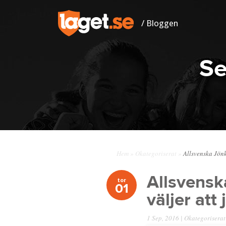
/ Bloggen
Se
Hem
»
Okategoriserat
»
Allsvenska Jönk
Allsvensk
tor
01
väljer att
1 Sep, 2016 |
Okategoriserat