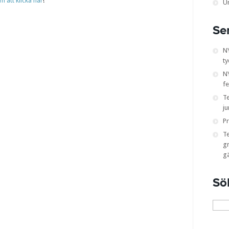
att klicka här
!
U
Se
N
ty
NY
fe
T
ju
Pr
T
gr
g
Sö
Sök
efter: