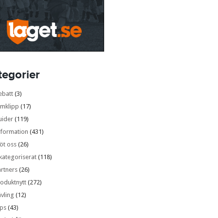
tegorier
ebatt
(3)
lmklipp
(17)
uider
(119)
nformation
(431)
öt oss
(26)
kategoriserat
(118)
rtners
(26)
oduktnytt
(272)
vling
(12)
ips
(43)