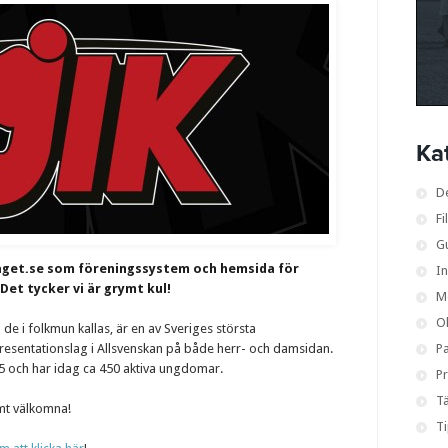
Ka
D
Fi
G
laget.se som föreningssystem och hemsida för
I
 Det tycker vi är grymt kul!
M
O
m de i folkmun kallas, är en av Sveriges största
esentationslag i Allsvenskan på både herr- och damsidan.
Pa
 och har idag ca 450 aktiva ungdomar.
Pr
Tä
t välkomna!
T