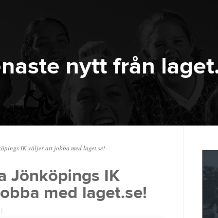
naste nytt från laget
öpings IK väljer att jobba med laget.se!
a Jönköpings IK
 jobba med laget.se!
|