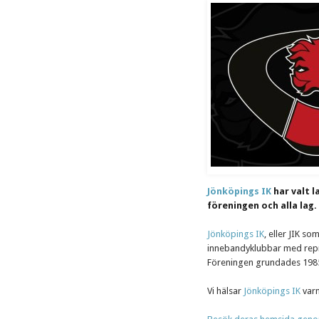
Jönköpings IK
har valt 
föreningen och alla lag.
Jönköpings IK
, eller JIK so
innebandyklubbar med repr
Föreningen grundades 1985
Vi hälsar
Jönköpings IK
varm