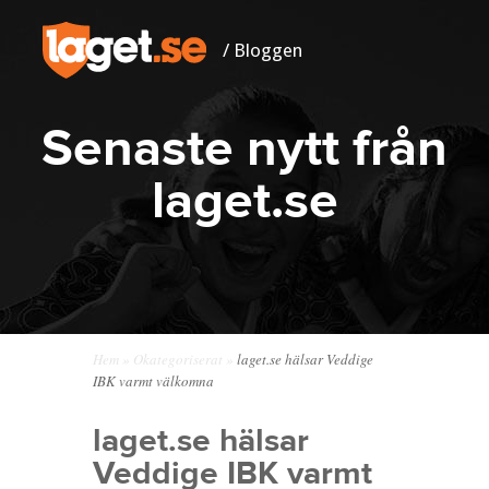
/ Bloggen
Senaste nytt från
laget.se
Hem
»
Okategoriserat
»
laget.se hälsar Veddige
IBK varmt välkomna
laget.se hälsar
Veddige IBK varmt