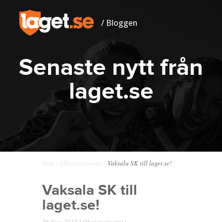
/ Bloggen
Senaste nytt från
laget.se
Hem
»
Okategoriserat
»
Vaksala SK till laget.se!
Vaksala SK till
laget.se!
26 Nov, 2015 |
Okategoriserat
|