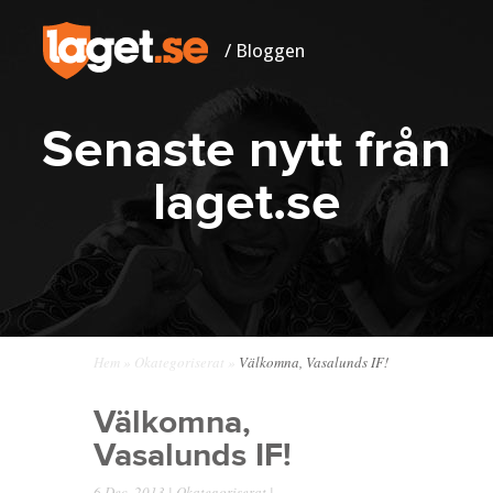
/ Bloggen
Senaste nytt från
laget.se
Hem
»
Okategoriserat
»
Välkomna, Vasalunds IF!
Välkomna,
Vasalunds IF!
6 Dec, 2013 |
Okategoriserat
|