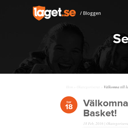
/ Bloggen
Se
Hem
»
Okategoriserat
»
Välkomna till la
Välkomna t
tor
18
Basket!
18 Feb, 2016 |
Okategoriser