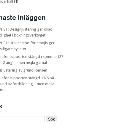
nderhåll
(1)
naste inläggen
YHET: Designjustering ger ökad
dlighet i bokningsverktyget
HET: Utökat stöd för emojis ger
stligare nyheter
elefonsupporten stängd i sommar (27
n-2 aug) – men mejla gärna!
isjustering av grundlicensen
elefonsupporten stängd 17/6 på
und av fortbildning – men mejla
ärna
k