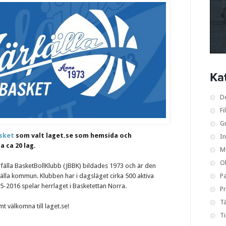
Ka
D
Fi
G
asket
som valt laget.se som hemsida och
I
 ca 20 lag.
M
O
ärfälla BasketBollKlubb (JBBK) bildades 1973 och är den
fälla kommun. Klubben har i dagsläget cirka 500 aktiva
Pa
2016 spelar herrlaget i Basketettan Norra.
Pr
Tä
t välkomna till laget.se!
T