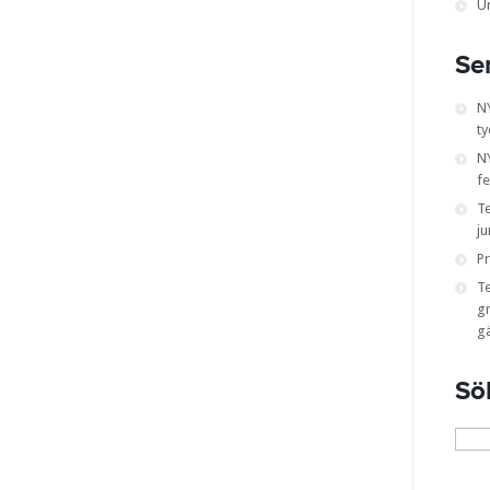
U
Se
N
ty
NY
fe
T
ju
Pr
T
gr
g
Sö
Sök
efter: