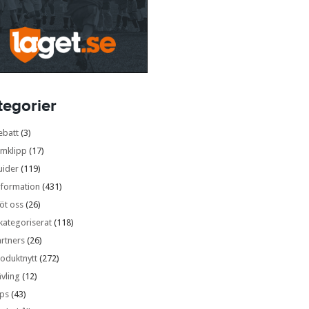
tegorier
ebatt
(3)
lmklipp
(17)
uider
(119)
nformation
(431)
öt oss
(26)
kategoriserat
(118)
rtners
(26)
oduktnytt
(272)
vling
(12)
ips
(43)