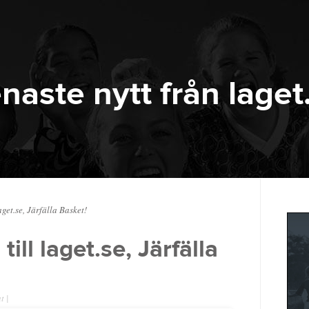
naste nytt från laget
get.se, Järfälla Basket!
ill laget.se, Järfälla
at
|