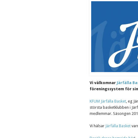
Vi välkomnar
Järfälla B
föreningssystem för sina
KFUM Järfälla Basket
, eg J
största basketklubben i Jär
medlemmar. Säsongen 2015-
Vi hälsar
Järfälla Basket
varm