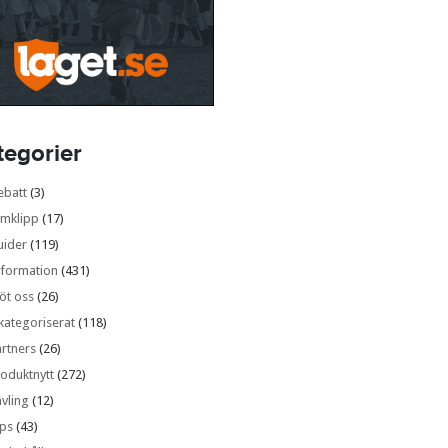
tegorier
ebatt
(3)
lmklipp
(17)
uider
(119)
nformation
(431)
öt oss
(26)
kategoriserat
(118)
rtners
(26)
oduktnytt
(272)
vling
(12)
ips
(43)