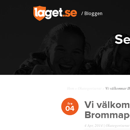
/ Bloggen
Se
Hem
»
Okategoriserat
»
Vi välkomnar I
Vi välkom
fre
04
Brommapo
4 Apr, 2014 |
Okategoriserat