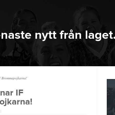
naste nytt från laget
F Brommapojkarna!
nar IF
jkarna!
|