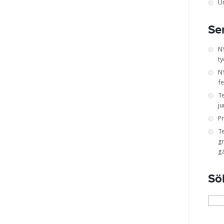
U
Se
N
ty
NY
fe
T
ju
Pr
T
gr
g
Sö
Sök
efter: