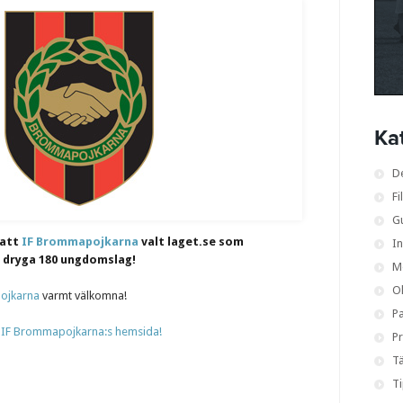
Ka
D
Fi
G
 att
IF Brommapojkarna
valt laget.se som
I
a dryga 180 ungdomslag!
M
O
ojkarna
varmt välkomna!
Pa
ll IF Brommapojkarna:s hemsida!
Pr
Tä
T