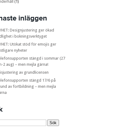
nderhåll
(1)
naste inläggen
YHET: Designjustering ger ökad
dlighet i bokningsverktyget
HET: Utökat stöd för emojis ger
stligare nyheter
elefonsupporten stängd i sommar (27
n-2 aug) – men mejla gärna!
isjustering av grundlicensen
elefonsupporten stängd 17/6 på
und av fortbildning – men mejla
ärna
k