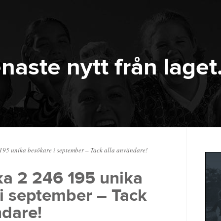
naste nytt från laget
195 unika besökare i september – Tack alla användare!
ka 2 246 195 unika
i september – Tack
ndare!