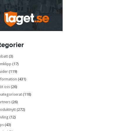
tegorier
ebatt
(3)
lmklipp
(17)
uider
(119)
nformation
(431)
öt oss
(26)
kategoriserat
(118)
rtners
(26)
oduktnytt
(272)
vling
(12)
ips
(43)