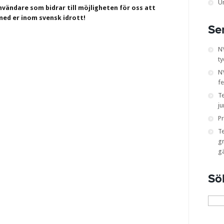
U
 användare som bidrar till möjligheten för oss att
med er inom svensk idrott!
Se
N
ty
NY
fe
T
ju
Pr
T
gr
g
Sö
Sök
efter: