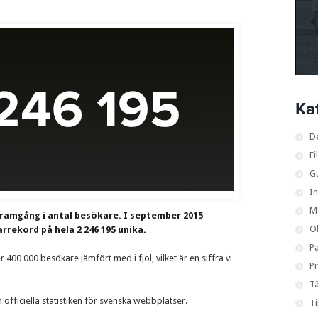
Ka
D
Fi
G
I
M
framgång i antal besökare. I september 2015
O
rrekord på hela 2 246 195 unika.
Pa
400 000 besökare jämfört med i fjol, vilket är en siffra vi
Pr
Tä
 officiella statistiken för svenska webbplatser.
T