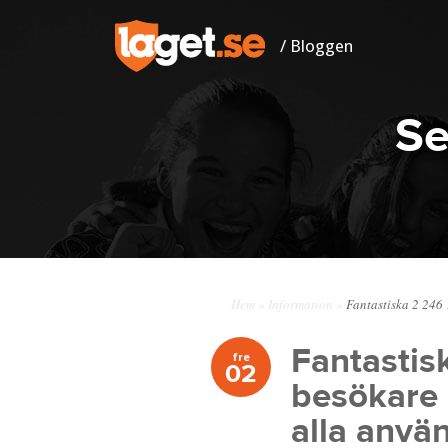
/ Bloggen
Se
Hem
»
Information
»
Fantastiska 2 246 
Fantastis
fre
02
besökare 
alla anvä