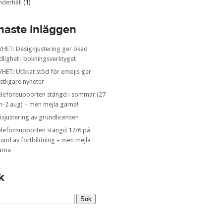
nderhåll
(1)
naste inläggen
YHET: Designjustering ger ökad
dlighet i bokningsverktyget
HET: Utökat stöd för emojis ger
stligare nyheter
elefonsupporten stängd i sommar (27
n-2 aug) – men mejla gärna!
isjustering av grundlicensen
elefonsupporten stängd 17/6 på
und av fortbildning – men mejla
ärna
k