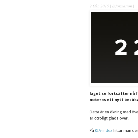
2 Okt, 2015 |
Information
|
laget.se fortsätter nå 
noteras ett nytt besöka
Detta är en ökning med över 
är otroligt glada över!
På
KIA-index
hittar man den