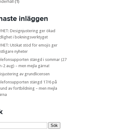
nderhåll
(1)
naste inläggen
YHET: Designjustering ger ökad
dlighet i bokningsverktyget
HET: Utökat stöd för emojis ger
stligare nyheter
elefonsupporten stängd i sommar (27
n-2 aug) – men mejla gärna!
isjustering av grundlicensen
elefonsupporten stängd 17/6 på
und av fortbildning – men mejla
ärna
k