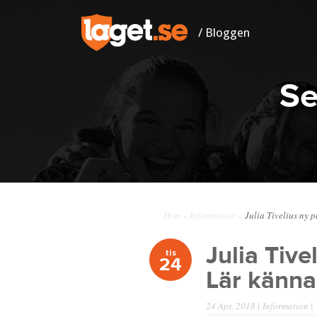
/ Bloggen
Se
Hem
»
Information
»
Julia Tivelius ny p
Julia Tive
tis
24
Lär känna
24 Apr, 2018 |
Information
|