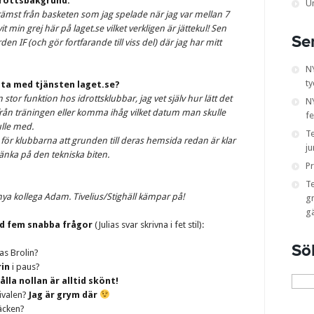
drottsbakgrund.
U
rämst från basketen som jag spelade när jag var mellan 7
t min grej här på laget.se vilket verkligen är jättekul! Sen
Se
n IF (och gör fortfarande till viss del) där jag har mitt
N
ty
sta med tjänsten laget.se?
en stor funktion hos idrottsklubbar, jag vet själv hur lätt det
NY
 från träningen eller komma ihåg vilket datum man skulle
fe
lle med.
T
l för klubbarna att grunden till deras hemsida redan är klar
ju
änka på den tekniska biten.
Pr
T
in nya kollega Adam. Tivelius/Stighäll kämpar på!
gr
g
ed fem snabba frågor
(Julias svar skrivna i fet stil):
Sö
as Brolin?
in
i paus?
Sök
ålla nollan är alltid skönt!
efter:
ivalen?
Jag är grym där
säcken?