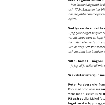
Berätta gärna om din i
– Min idrottsbakgrund är f
och 17 år. Basketen har blivi
har jag jobbat med Djurgårde
hjärta.
Vad tycker du är det bä
– Jag tycker laget.se fyller 
var att tappa bort en lapp
ha match eller vad som sku
Sen är det ju ett stor förde
och att dom inte behöver t
Vill du hälsa till någon?
– Ja jag vill ju hälsa till m
Vi avslutar intervjun m
Peter Forsberg
eller Tom
Korv med bröd eller
mazar
Vinna med
1-0
eller 10-9?
H
På spåret
eller Melodifest
laget.se
eller lapp i rygg