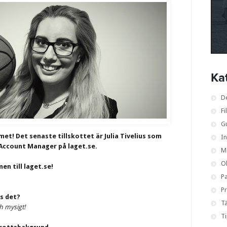
Ka
D
Fi
G
et! Det senaste tillskottet är Julia Tivelius som
I
ccount Manager på laget.se.
M
O
en till laget.se!
Pa
Pr
ns det?
Tä
h mysigt!
T