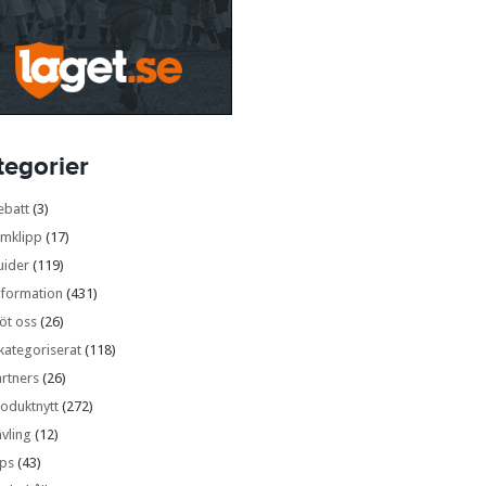
tegorier
ebatt
(3)
lmklipp
(17)
uider
(119)
nformation
(431)
öt oss
(26)
kategoriserat
(118)
rtners
(26)
oduktnytt
(272)
vling
(12)
ips
(43)