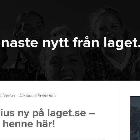
naste nytt från laget
å laget.se – Lär känna henne här!
lius ny på laget.se –
 henne här!