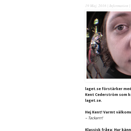
19 Maj, 2016 |
Information
|
laget.se förstärker med
Kent Cederström som k
laget.se.
Hej Kent! Varmt välkomm
– Tackarrr!
Klassisk fråga: Hur kän