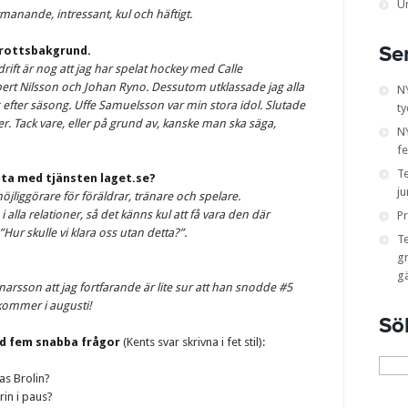
U
anande, intressant, kul och häftigt.
Se
drottsbakgrund.
drift är nog att jag har spelat hockey med Calle
t Nilsson och Johan Ryno. Dessutom utklassade jag alla
N
 efter säsong. Uffe Samuelsson var min stora idol. Slutade
ty
er. Tack vare, eller på grund av, kanske man ska säga,
NY
fe
T
sta med tjänsten laget.se?
ju
möjliggörare för föräldrar, tränare och spelare.
alla relationer, så det känns kul att få vara den där
Pr
ur skulle vi klara oss utan detta?”.
T
gr
g
Gunnarsson att jag fortfarande är lite sur att han snodde #5
ommer i augusti!
Sö
ed fem snabba frågor
(Kents svar skrivna i fet stil):
Sök
efter:
as Brolin?
rin i paus?