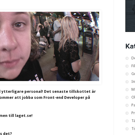
Ka
D
Fi
G
I
M
 ytterligare personal! Det senaste tillskottet är
O
ommer att jobba som Front-end Developer på
Pa
Pr
en till laget.se!
Tä
T
ns det?