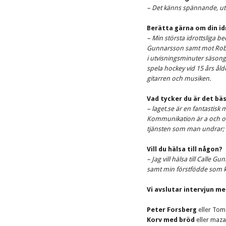
– Det känns spännande, utm
Berätta gärna om din i
– Min största idrottsliga be
Gunnarsson samt mot Rober
i utvisningsminuter säsong
spela hockey vid 15 års åld
gitarren och musiken.
Vad tycker du är det bä
– laget.se är en fantastisk 
Kommunikation är a och o i 
tjänsten som man undrar; ”H
Vill du hälsa till någon?
– Jag vill hälsa till Calle 
samt min förstfödde som k
Vi avslutar intervjun m
Peter Forsberg
eller Tom
Korv med bröd
eller maza