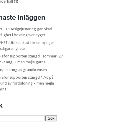
nderhåll
(1)
naste inläggen
YHET: Designjustering ger ökad
dlighet i bokningsverktyget
HET: Utökat stöd för emojis ger
stligare nyheter
elefonsupporten stängd i sommar (27
n-2 aug) – men mejla gärna!
isjustering av grundlicensen
elefonsupporten stängd 17/6 på
und av fortbildning – men mejla
ärna
k