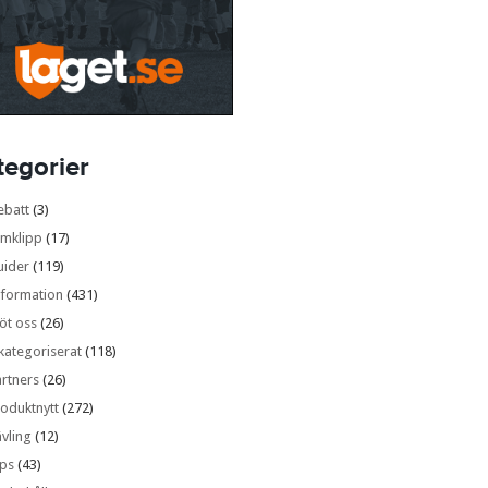
tegorier
ebatt
(3)
lmklipp
(17)
uider
(119)
nformation
(431)
öt oss
(26)
kategoriserat
(118)
rtners
(26)
oduktnytt
(272)
vling
(12)
ips
(43)