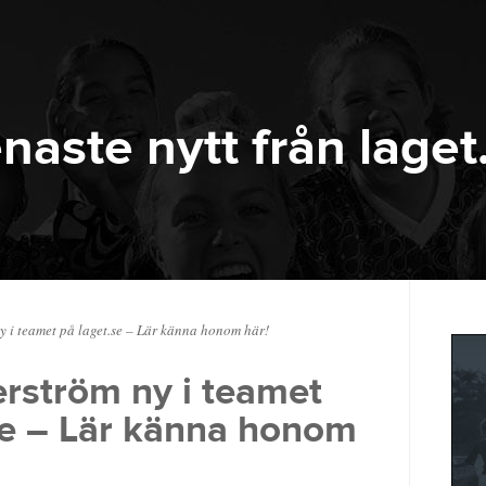
naste nytt från laget
 i teamet på laget.se – Lär känna honom här!
rström ny i teamet
se – Lär känna honom