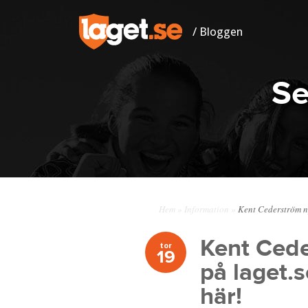
/ Bloggen
Se
Hem
»
Information
»
Kent Cederström ny
Kent Cede
tor
19
på laget.
här!