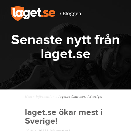
/ Bloggen
Senaste nytt från
laget.se
Hem
»
Information
»
laget.se ökar mest i Sverige!
laget.se ökar mest i
Sverige!
15 Aug, 2013 |
Information
|