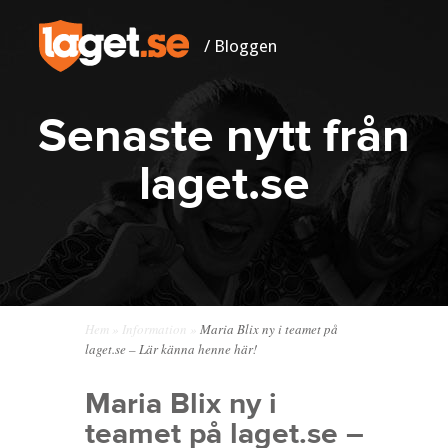
/ Bloggen
Senaste nytt från
laget.se
Hem
»
Information
»
Maria Blix ny i teamet på
laget.se – Lär känna henne här!
Maria Blix ny i
teamet på laget.se –