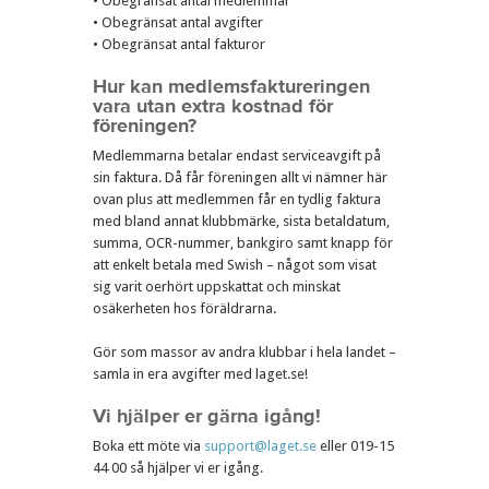
• Obegränsat antal medlemmar
• Obegränsat antal avgifter
• Obegränsat antal fakturor
Hur kan medlemsfaktureringen
vara utan extra kostnad för
föreningen?
Medlemmarna betalar endast serviceavgift på
sin faktura. Då får föreningen allt vi nämner här
ovan plus att medlemmen får en tydlig faktura
med bland annat klubbmärke, sista betaldatum,
summa, OCR-nummer, bankgiro samt knapp för
att enkelt betala med Swish – något som visat
sig varit oerhört uppskattat och minskat
osäkerheten hos föräldrarna.
Gör som massor av andra klubbar i hela landet –
samla in era avgifter med laget.se!
Vi hjälper er gärna igång!
Boka ett möte via
support@laget.se
eller 019-15
44 00 så hjälper vi er igång.