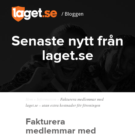
/ Bloggen
Senaste nytt från
laget.se
Hem
»
Information
»
Fakturera medlemmar med
laget.se – utan extra kostnader för föreningen
Fakturera
medlemmar med