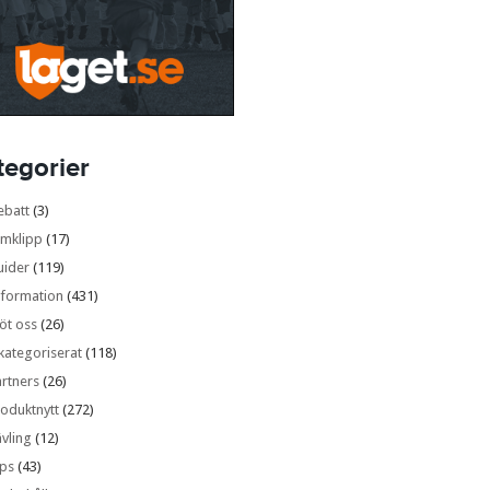
tegorier
ebatt
(3)
lmklipp
(17)
uider
(119)
nformation
(431)
öt oss
(26)
kategoriserat
(118)
rtners
(26)
oduktnytt
(272)
vling
(12)
ips
(43)