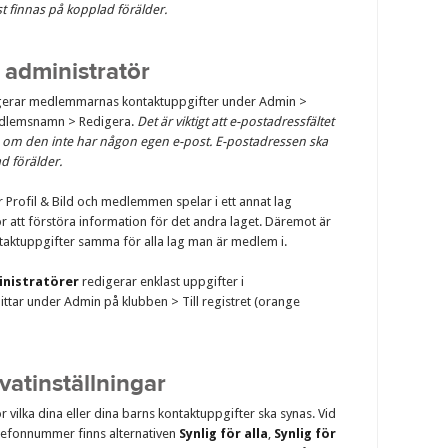
 finnas på kopplad förälder.
 administratör
gerar medlemmarnas kontaktuppgifter under Admin >
dlemsnamn > Redigera.
Det är viktigt att e-postadressfältet
 om den inte har någon egen e-post. E-postadressen ska
d förälder.
Profil & Bild och medlemmen spelar i ett annat lag
r att förstöra information för det andra laget. Däremot är
ntaktuppgifter samma för alla lag man är medlem i.
inistratörer
redigerar enklast uppgifter i
ttar under Admin på klubben > Till registret (orange
vatinställningar
ör vilka dina eller dina barns kontaktuppgifter ska synas. Vid
telefonnummer finns alternativen
Synlig för alla
,
Synlig för