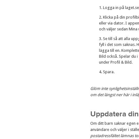
Logga in på laget.se
Klicka på din profil
eller via dator. I appen
och väljer sedan Mina 
Se till så att alla 
fyll i det som saknas. 
lägga till en. Komplet
Bild också. Spelar du i
under Profil & Bild.
Spara.
Glöm inte synlighetsinställ
om det längst ner här i inlä
Uppdatera din
Om ditt barn saknar egen e
användare och väljer i ställ
postadressfältet lämnas to