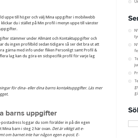
U
Se
bild uppe till höger och välj Mina uppgifter i mobilwebb
 klickar du i stället på Min profil i menyn uppe till vänster
uppgifter.
N
ty
uppgifter stämmer under Allmänt och Kontaktuppgifter och
Har du ingen profilbild sedan tidigare så ser det bra ut att
NY
tera gärna med info under fliken Personligt samt Profil &
fe
 flera lag kan du göra en sidspecifik profil för varje lag
T
ju
Pr
T
gr
ningar för dina- eller dina barns kontaktuppgifter. Läs mer
g
gget.
Sö
a barns uppgifter
Sök
-postadress loggar du som förälder in på din egen
efter:
et Mina barn i steg 2 här ovan.
Det är viktigt att e-
mt om barnet inte har någon egen e-post. E-