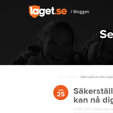
/ Bloggen
Se
Hem
»
Guider
»
Säkerställ att dina lag
Säkerstäl
ons
25
kan nå di
25 Okt, 2017 |
Guider
,
Infor