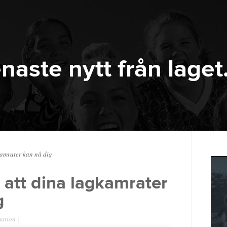
naste nytt från laget
kamrater kan nå dig
l att dina lagkamrater
g
mation
|