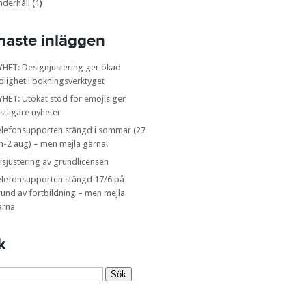
nderhåll
(1)
naste inläggen
YHET: Designjustering ger ökad
dlighet i bokningsverktyget
HET: Utökat stöd för emojis ger
stligare nyheter
elefonsupporten stängd i sommar (27
n-2 aug) – men mejla gärna!
isjustering av grundlicensen
elefonsupporten stängd 17/6 på
und av fortbildning – men mejla
ärna
k