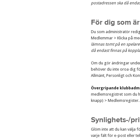
postadressen ska då endast
För dig som är
Du som administratör redi
Medlemmar > Klicka på me
lämnas tomt på en spelare
då endast finnas på koppla
Om du gör ändringar under 
behöver du inte oroa dig fö
Allmänt, Personligt och Ko
Övergripande klubbadm
medlemsregistret som du hi
knapp) > Medlemsregister.
Synlighets-/pri
Glöm inte att du kan välja f
varje fält för e-post eller 