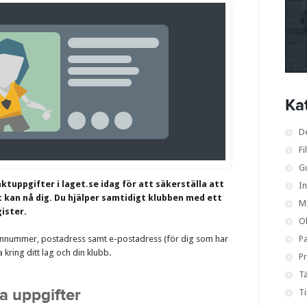
Ka
D
Fi
G
tuppgifter i laget.se idag för att säkerställa att
I
 kan nå dig. Du hjälper samtidigt klubben med ett
M
ister.
O
fonnummer, postadress samt e-postadress (för dig som har
Pa
 kring ditt lag och din klubb.
Pr
Tä
a uppgifter
T