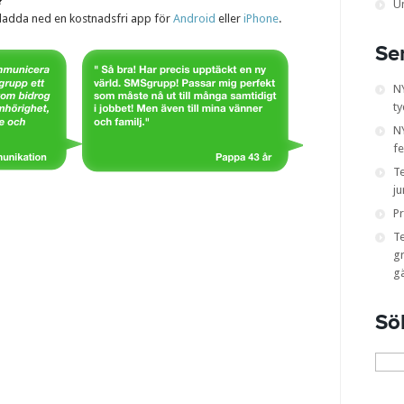
?
U
 ladda ned en kostnadsfri app för
Android
eller
iPhone
.
Se
N
ty
NY
fe
T
ju
Pr
T
gr
g
Sö
Sök
efter: