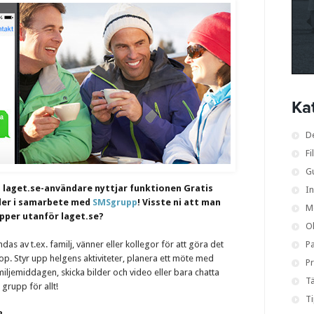
Ka
D
Fi
G
a laget.se-användare nyttjar funktionen Gratis
I
der i samarbete med
SMSgrupp
! Visste ni att man
M
pper utanför laget.se?
O
das av t.ex. familj, vänner eller kollegor för att göra det
Pa
hop. Styr upp helgens aktiviteter, planera ett möte med
Pr
ljemiddagen, skicka bilder och video eller bara chatta
Tä
grupp för allt!
T