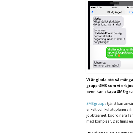
Vi är glada att så mång
grupp-SMS som vi erbju
även kan skapa SMS-gru
SMSgrupps
tjänst kan använ
enkelt och kul att planera i
jobbteamet, koordinera fami
med kompisar. Det finns en 