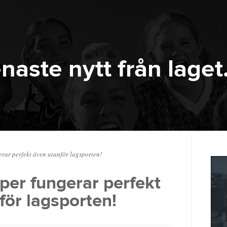
naste nytt från laget
ar perfekt även utanför lagsporten!
er fungerar perfekt
för lagsporten!