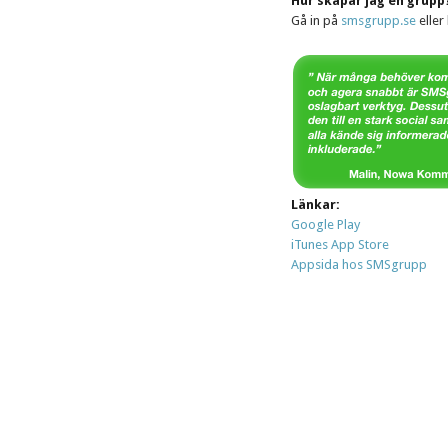
Hur skapar jag en grupp
Gå in på
smsgrupp.se
eller
Länkar:
Google Play
iTunes App Store
Appsida hos SMSgrupp