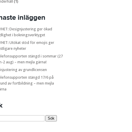
nderhåll
(1)
naste inläggen
YHET: Designjustering ger ökad
dlighet i bokningsverktyget
HET: Utökat stöd för emojis ger
stligare nyheter
elefonsupporten stängd i sommar (27
n-2 aug) – men mejla gärna!
isjustering av grundlicensen
elefonsupporten stängd 17/6 på
und av fortbildning – men mejla
ärna
k