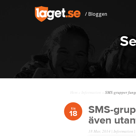
/ Bloggen
Se
Hem
»
Information
»
SMS-grupper funger
SMS-grupp
tis
18
även utan
18 Mar, 2014 |
Information
|