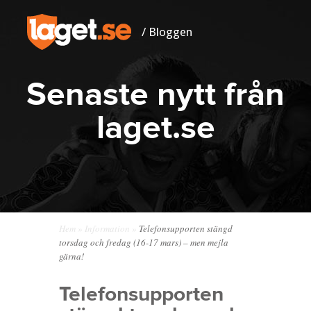
/ Bloggen
Senaste nytt från
laget.se
Hem
»
Information
»
Telefonsupporten stängd
torsdag och fredag (16-17 mars) – men mejla
gärna!
Telefonsupporten