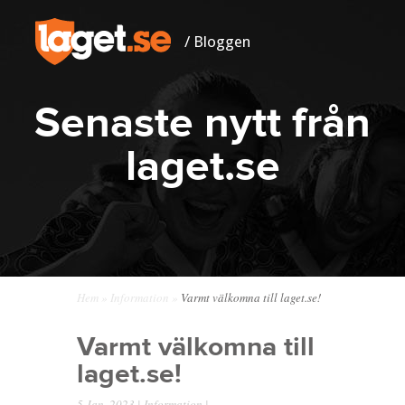
/ Bloggen
Senaste nytt från
laget.se
Hem
»
Information
»
Varmt välkomna till laget.se!
Varmt välkomna till
laget.se!
5 Jan, 2023 |
Information
|