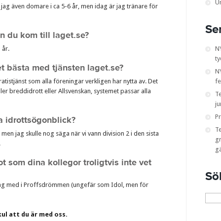
U
r jag även domare i ca 5-6 år, men idag är jag tränare för
Se
 du kom till laget.se?
 år.
N
ty
et bästa med tjänsten laget.se?
NY
ratistjänst som alla föreningar verkligen har nytta av. Det
fe
ler breddidrott eller Allsvenskan, systemet passar alla
T
ju
Pr
ta idrottsögonblick?
T
, men jag skulle nog säga när vi vann division 2 i den sista
gr
.
g
 som dina kollegor troligtvis inte vet
Sö
 jag med i Proffsdrömmen (ungefär som Idol, men för
Sök
efter:
ul att du är med oss.