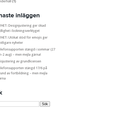
nderhåll
(1)
naste inläggen
YHET: Designjustering ger ökad
dlighet i bokningsverktyget
HET: Utökat stöd för emojis ger
stligare nyheter
elefonsupporten stängd i sommar (27
n-2 aug) – men mejla gärna!
isjustering av grundlicensen
elefonsupporten stängd 17/6 på
und av fortbildning – men mejla
ärna
k