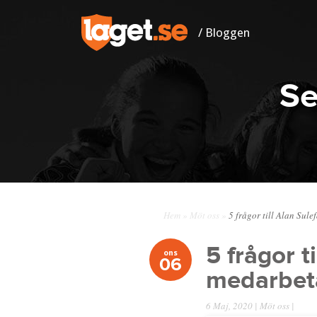
/ Bloggen
Se
Hem
»
Möt oss
»
5 frågor till Alan Sule
5 frågor t
ons
06
medarbeta
6 Maj, 2020 |
Möt oss
|