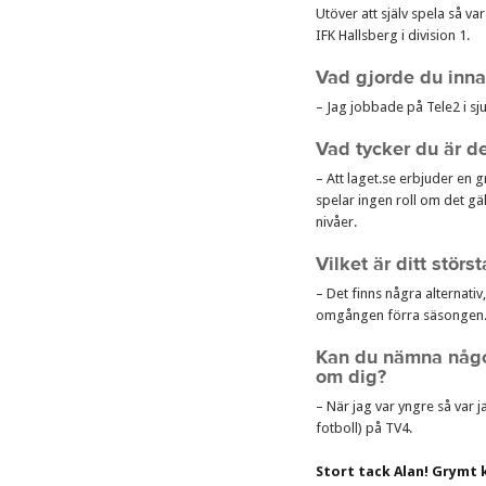
Utöver att själv spela så va
IFK Hallsberg i division 1.
Vad gjorde du innan
– Jag jobbade på Tele2 i sju
Vad tycker du är d
– Att laget.se erbjuder en g
spelar ingen roll om det gäl
nivåer.
Vilket är ditt störs
– Det finns några alternativ
omgången förra säsongen
Kan du nämna något
om dig?
– När jag var yngre så var
fotboll) på TV4.
Stort tack Alan! Grymt k