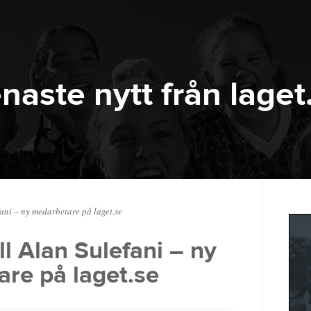
naste nytt från laget
fani – ny medarbetare på laget.se
ill Alan Sulefani – ny
re på laget.se