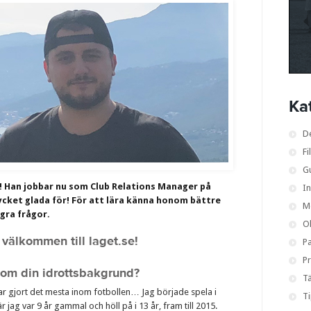
Ka
D
Fi
G
! Han jobbar nu som Club Relations Manager på
I
mycket glada för! För att lära känna honom bättre
M
ågra frågor.
O
 välkommen till laget.se!
Pa
Pr
e om din idrottsbakgrund?
Tä
har gjort det mesta inom fotbollen… Jag började spela i
T
jag var 9 år gammal och höll på i 13 år, fram till 2015.