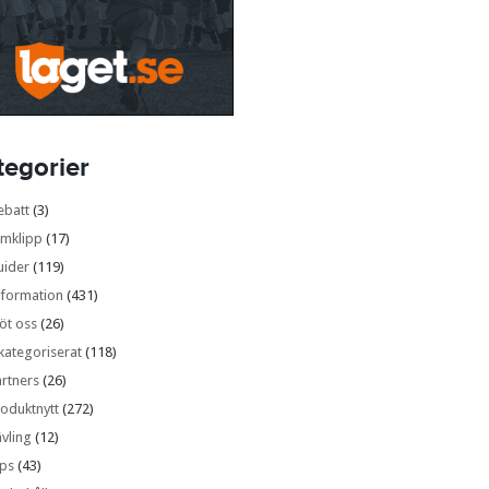
tegorier
ebatt
(3)
lmklipp
(17)
uider
(119)
nformation
(431)
öt oss
(26)
kategoriserat
(118)
rtners
(26)
oduktnytt
(272)
vling
(12)
ips
(43)