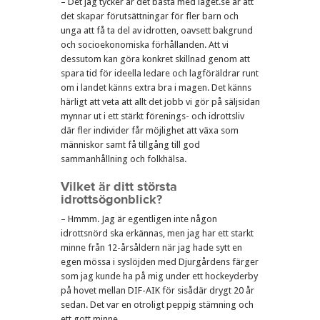
– Det jag tycker är det bästa med laget.se är att
det skapar förutsättningar för fler barn och
unga att få ta del av idrotten, oavsett bakgrund
och socioekonomiska förhållanden. Att vi
dessutom kan göra konkret skillnad genom att
spara tid för ideella ledare och lagföräldrar runt
om i landet känns extra bra i magen. Det känns
härligt att veta att allt det jobb vi gör på säljsidan
mynnar ut i ett stärkt förenings- och idrottsliv
där fler individer får möjlighet att växa som
människor samt få tillgång till god
sammanhållning och folkhälsa.
Vilket är ditt största
idrottsögonblick?
– Hmmm. Jag är egentligen inte någon
idrottsnörd ska erkännas, men jag har ett starkt
minne från 12-årsåldern när jag hade sytt en
egen mössa i syslöjden med Djurgårdens färger
som jag kunde ha på mig under ett hockeyderby
på hovet mellan DIF-AIK för sisådär drygt 20 år
sedan. Det var en otroligt peppig stämning och
ett gott minne.