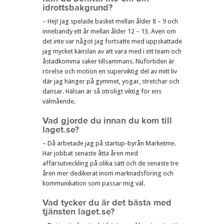
idrottsbakgrund?
– Hej! Jag spelade basket mellan ålder 8 – 9 och
innebandy ett år mellan ålder 12 – 13. Även om
det inte var något jag fortsatte med uppskattade
jag mycket känslan av att vara med i ett team och
åstadkomma saker tillsammans. Nuförtiden är
rörelse och motion en superviktig del av mitt liv
där jag hänger på gymmet, yogar, stretchar och
dansar. Hälsan är så otroligt viktig för ens
välmående.
Vad gjorde du innan du kom till
laget.se?
– Då arbetade jag på startup-byrån Marketme.
Har jobbat senaste åtta åren med
affärsutveckling på olika sätt och de senaste tre
åren mer dedikerat inom marknadsföring och
kommunikation som passar mig väl.
Vad tycker du är det bästa med
tjänsten laget.se?