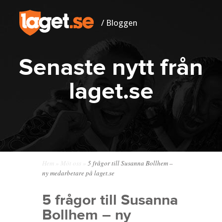
/ Bloggen
Senaste nytt från
laget.se
Hem
»
Möt oss
»
5 frågor till Susanna Bollhem –
ny medarbetare på laget.se
5 frågor till Susanna
Bollhem – ny