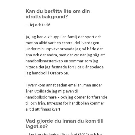
Kan du berätta lite om din
idrottsbakgrund?
– Hej och tack!
Ja, jag har vuxit upp i en familj där sport och
motion alltid varit en central del i vardagen.
Under min uppväxt provade jag på både det
ena och det andra, men det var när jag såg ett
handbollsmästerskap en sommar som jag
hittade det jag fastnade för! I ca 8 år spelade
jag handboll i Örebro SK.
Tyvärr kom annat sedan emellan, men under
åren utbildade jag mig även till
handbollsdomare – och jag dömer fortfarande
till och från. Intresset för handbollen kommer
alltid att finnas kvar!
Vad gjorde du innan du kom till
laget.se?
– Jag tog studenten förra året (2022) och har