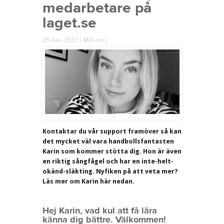
medarbetare på
laget.se
26 Jun, 2023 |
Möt oss
|
Kontaktar du vår support framöver så kan
det mycket väl vara handbollsfantasten
Karin som kommer stötta dig. Hon är även
en riktig sångfågel och har en inte-helt-
okänd-släkting. Nyfiken på att veta mer?
Läs mer om Karin här nedan.
Hej Karin, vad kul att få lära
känna dig bättre. Välkommen!