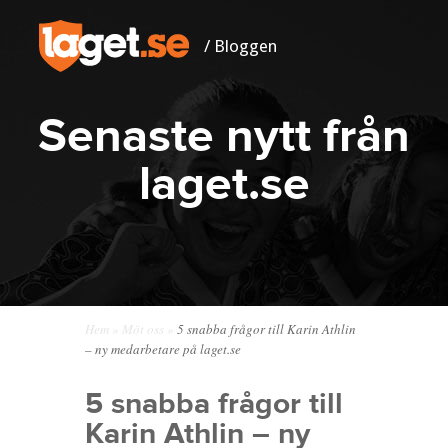
/ Bloggen
Senaste nytt från
laget.se
Hem
»
Möt oss
»
5 snabba frågor till Karin Athlin
– ny medarbetare på laget.se
5 snabba frågor till
Karin Athlin – ny