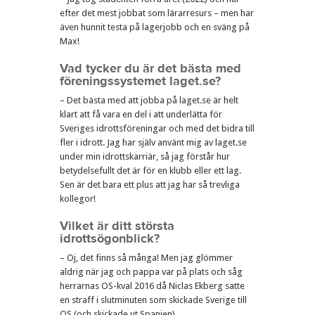
efter det mest jobbat som lärarresurs – men har
även hunnit testa på lagerjobb och en sväng på
Max!
Vad tycker du är det bästa med
föreningssystemet laget.se?
– Det bästa med att jobba på laget.se är helt
klart att få vara en del i att underlätta för
Sveriges idrottsföreningar och med det bidra till
fler i idrott. Jag har själv använt mig av laget.se
under min idrottskarriär, så jag förstår hur
betydelsefullt det är för en klubb eller ett lag.
Sen är det bara ett plus att jag har så trevliga
kollegor!
Vilket är ditt största
idrottsögonblick?
– Oj, det finns så många! Men jag glömmer
aldrig när jag och pappa var på plats och såg
herrarnas OS-kval 2016 då Niclas Ekberg satte
en straff i slutminuten som skickade Sverige till
OS (och skickade ut Spanien).