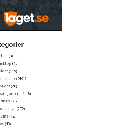
tegorier
ebatt
(3)
lmklipp
(17)
uider
(119)
nformation
(431)
öt oss
(26)
kategoriserat
(118)
rtners
(26)
oduktnytt
(272)
vling
(12)
ips
(43)