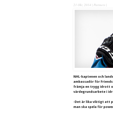
21 Okt, 2014 |
Partners
|
NHL-kaptenen och lands
ambassadör för Friends.
främja en trygg idrott 
värdegrundsarbete i id
-Det är lika viktigt at
man ska spela för power