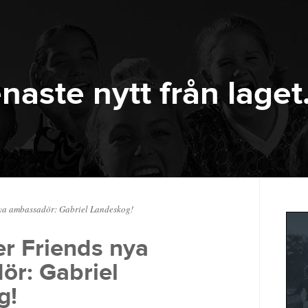
naste nytt från laget
ya ambassadör: Gabriel Landeskog!
er Friends nya
r: Gabriel
g!