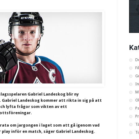
Ka
D
Fi
G
I
M
lagsspelaren Gabriel Landeskog blir ny
O
 Gabriel Landeskog kommer att rikta in sig på att
och lyfta frågor som vikten av ett
Pa
rottsföreningar.
Pr
Tä
t prata om jargongen i laget som att gå igenom vad
 play inför en match, säger Gabriel Landeskog.
T