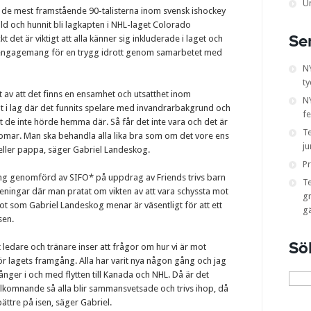
U
 de mest framstående 90-talisterna inom svensk ishockey
ld och hunnit bli lagkapten i NHL-laget Colorado
Se
kt det är viktigt att alla känner sig inkluderade i laget och
t engagemang för en trygg idrott genom samarbetet med
N
ty
 av att det finns en ensamhet och utsatthet inom
NY
at i lag där det funnits spelare med invandrarbakgrund och
fe
t de inte hörde hemma där. Så får det inte vara och det är
T
ördomar. Man ska behandla alla lika bra som om det vore ens
ju
ller pappa, säger Gabriel Landeskog.
Pr
ing genomförd av SIFO* på uppdrag av Friends trivs barn
T
reningar där man pratat om vikten av att vara schyssta mot
gr
ågot som Gabriel Landeskog menar är väsentligt för att ett
g
sen.
Sö
tt ledare och tränare inser att frågor om hur vi är mot
 för lagets framgång. Alla har varit nya någon gång och jag
Sök
ånger i och med flytten till Kanada och NHL. Då är det
efter:
 välkomnande så alla blir sammansvetsade och trivs ihop, då
ttre på isen, säger Gabriel.