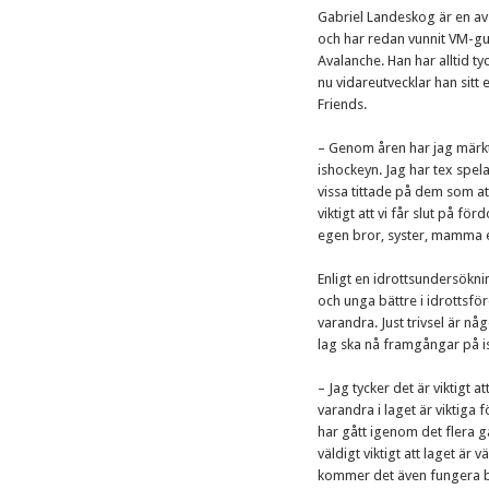
Gabriel Landeskog är en av
och har redan vunnit VM-gu
Avalanche. Han har alltid tyc
nu vidareutvecklar han sit
Friends.
– Genom åren har jag märkt
ishockeyn. Jag har tex spel
vissa tittade på dem som at
viktigt att vi får slut på f
egen bror, syster, mamma e
Enligt en idrottsundersökn
och unga bättre i idrottsfö
varandra. Just trivsel är n
lag ska nå framgångar på i
– Jag tycker det är viktigt a
varandra i laget är viktiga
har gått igenom det flera g
väldigt viktigt att laget är
kommer det även fungera bä