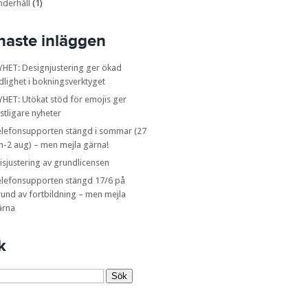
nderhåll
(1)
naste inläggen
YHET: Designjustering ger ökad
dlighet i bokningsverktyget
HET: Utökat stöd för emojis ger
stligare nyheter
elefonsupporten stängd i sommar (27
n-2 aug) – men mejla gärna!
isjustering av grundlicensen
elefonsupporten stängd 17/6 på
und av fortbildning – men mejla
ärna
k