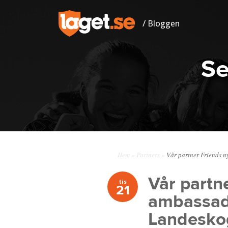
/ Bloggen
Se
Hem
»
Partners
»
Vår partner Friends n
Vår partn
tis
21
ambassadö
Landesko