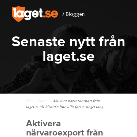
/ Bloggen
Senaste nytt från
laget.se
Hem
»
Guider
»
Aktivera närvaroexport från
laget.se till IdrottOnline – Ta första steget idag
Aktivera
närvaroexport från