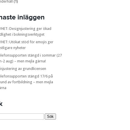
nderhåll
(1)
naste inläggen
YHET: Designjustering ger ökad
dlighet i bokningsverktyget
HET: Utökat stöd för emojis ger
stligare nyheter
elefonsupporten stängd i sommar (27
n-2 aug) – men mejla gärna!
isjustering av grundlicensen
elefonsupporten stängd 17/6 på
und av fortbildning – men mejla
ärna
k