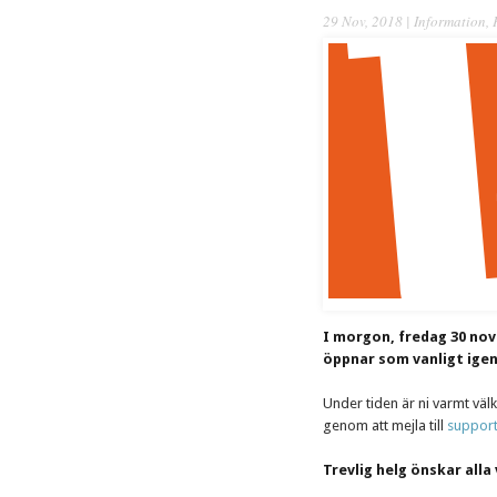
29 Nov, 2018 |
Information
,
I morgon, fredag 30 nov
öppnar som vanligt igen 
Under tiden är ni varmt välk
genom att mejla till
suppor
Trevlig helg önskar alla 