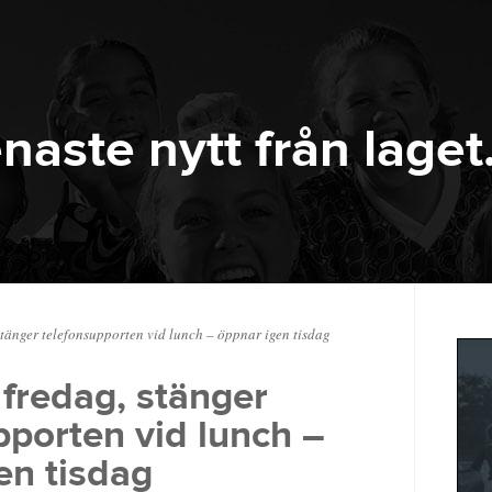
naste nytt från laget
stänger telefonsupporten vid lunch – öppnar igen tisdag
 fredag, stänger
pporten vid lunch –
en tisdag