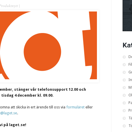
Produktnytt
|
Ka
D
Fi
G
I
M
ember, stänger vår telefonsupport 12.00 och
O
tisdag 4 december kl. 09.00.
Pa
omna att skicka in ert ärende till oss via
formuläret
eller
Pr
t@laget.se
.
Tä
vi på laget.se!
T