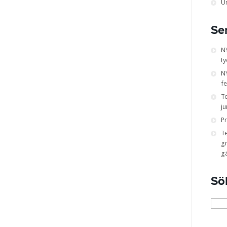
U
Se
N
ty
NY
fe
T
ju
Pr
T
gr
g
Sö
Sök
efter: