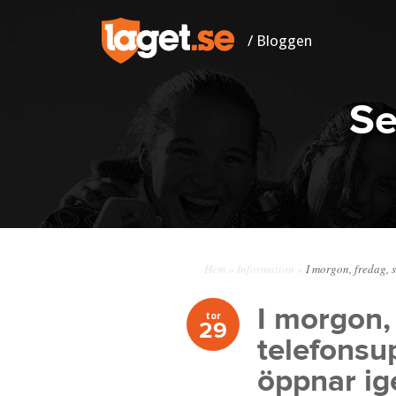
/ Bloggen
Se
Hem
»
Information
»
I morgon, fredag, 
I morgon,
tor
29
telefonsu
öppnar ig