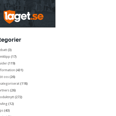
tegorier
ebatt
(3)
lmklipp
(17)
uider
(119)
nformation
(431)
öt oss
(26)
kategoriserat
(118)
rtners
(26)
oduktnytt
(272)
vling
(12)
ips
(43)