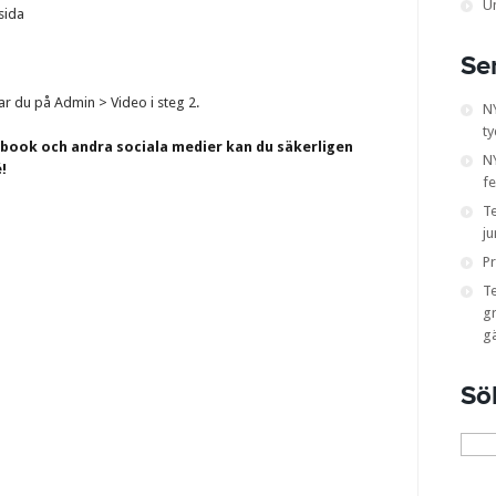
U
sida
Se
kar du på Admin > Video i steg 2.
N
ty
ebook och andra sociala medier kan du säkerligen
NY
!
fe
T
ju
Pr
T
gr
g
Sö
Sök
efter: