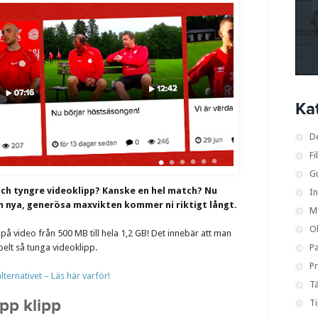
Ka
D
Fi
G
 och tyngre videoklipp? Kanske en hel match? Nu
I
n nya, generösa maxvikten kommer ni riktigt långt.
M
O
på video från 500 MB till hela 1,2 GB! Det innebär att man
elt så tunga videoklipp.
Pa
Pr
lternativet – Läs här varför!
Tä
pp klipp
T