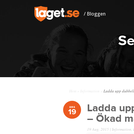
/ Bloggen
Se
Hem
»
Information
»
Ladda upp dubbelt 
Ladda upp
ons
19
– Ökad ma
19 Aug, 2015 |
Information
,