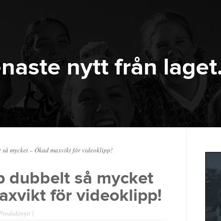
naste nytt från laget
så mycket – Ökad maxvikt för videoklipp!
 dubbelt så mycket
xvikt för videoklipp!
Produktnytt
|