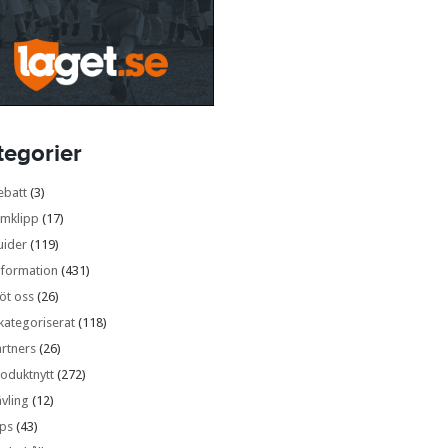
tegorier
ebatt
(3)
lmklipp
(17)
uider
(119)
nformation
(431)
öt oss
(26)
kategoriserat
(118)
rtners
(26)
oduktnytt
(272)
vling
(12)
ips
(43)