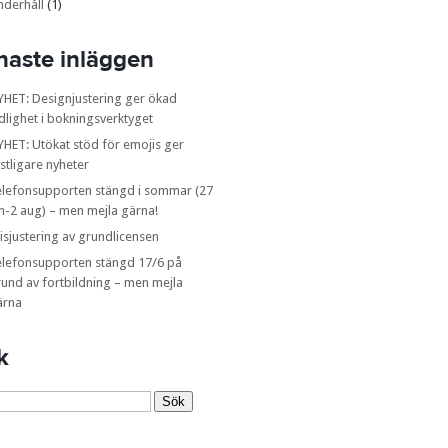
nderhåll
(1)
naste inläggen
YHET: Designjustering ger ökad
dlighet i bokningsverktyget
HET: Utökat stöd för emojis ger
stligare nyheter
elefonsupporten stängd i sommar (27
n-2 aug) – men mejla gärna!
isjustering av grundlicensen
elefonsupporten stängd 17/6 på
und av fortbildning – men mejla
ärna
k