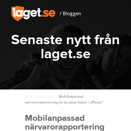
/ Bloggen
Senaste nytt från
laget.se
Hem
»
Information
»
Mobilanpassad
närvarorapportering är nu ännu bättre i iPhone!
Mobilanpassad
närvarorapportering