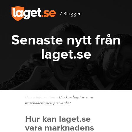
/ Bloggen
Senaste nytt från
laget.se
Hem
»
Information
»
Hur kan laget.se vara
marknadens mest prisvärda?
Hur kan laget.se
vara marknadens