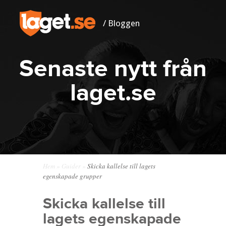
/ Bloggen
Senaste nytt från
laget.se
Hem
»
Guider
»
Skicka kallelse till lagets
egenskapade grupper
Skicka kallelse till
lagets egenskapade