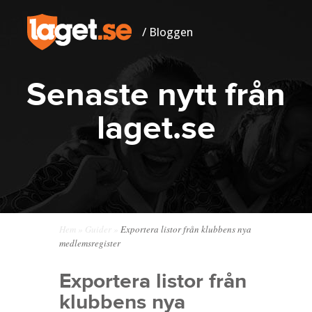
/ Bloggen
Senaste nytt från
laget.se
Hem
»
Guider
»
Exportera listor från klubbens nya
medlemsregister
Exportera listor från
klubbens nya